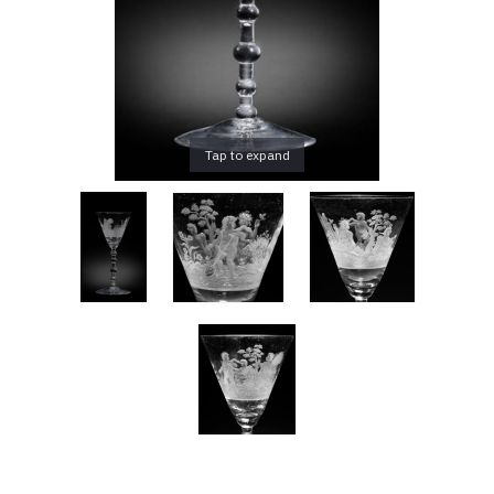
d’art
Over
Contact
Tap to expand