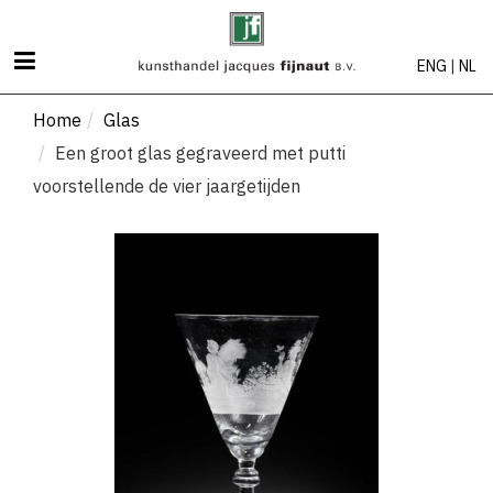
ENG
|
NL
Home
Home
Glas
Een groot glas gegraveerd met putti
Zilver
voorstellende de vier jaargetijden
Meubelen
Aziatica
Glas
Kunst
Objet