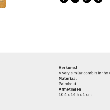
Herkomst
A very similar comb is in th
Materiaal
Palmhout
Afmetingen
10.4 x 14.5 x 1 cm