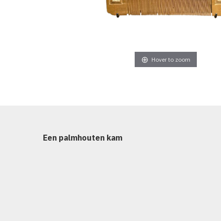
d’art
Over
Hover to zoom
Contact
Een palmhouten kam