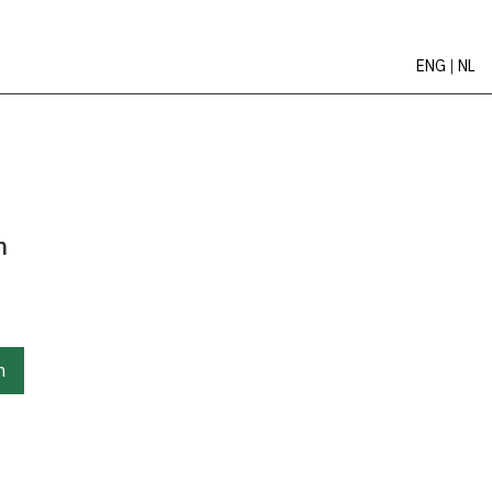
ENG
|
NL
m
n