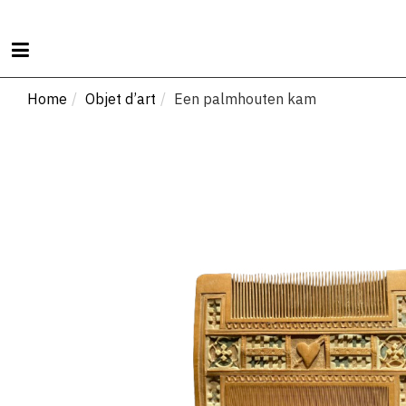
Home
Home
Objet d’art
Een palmhouten kam
Zilver
Meubelen
Aziatica
Glas
Kunst
Objet